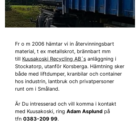
Fr o m 2006 hämtar vi in återvinningsbart
material, t ex metallskrot, brännbart mm
till
Kuusakoski Recycling AB´s
anläggning i
Stockatorp, utanför Korsberga. Hämtning sker
både med liftdumper, kranbilar och container
hos industrin, lantbruk och privatpersoner
runt om i Småland.
Är Du intresserad och vill komma i kontakt
med Kuusakoski, ring
Adam Asplund
på
tfn
0383-209 99
.