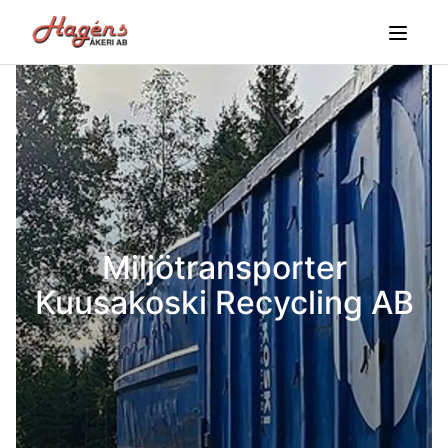
Miljötransporter
Kuusakoski Recycling AB